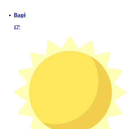
Bagé
17º