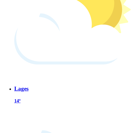
Lages
14º