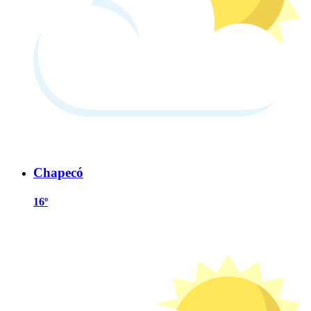
Chapecó
16º