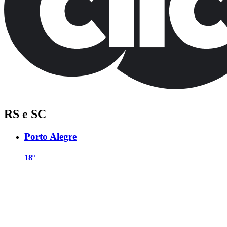
RS e SC
Porto Alegre
18º