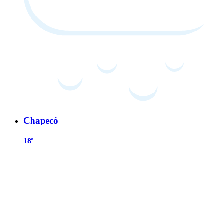
Chapecó
18º