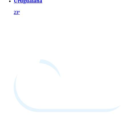
Uruguaiana
23º