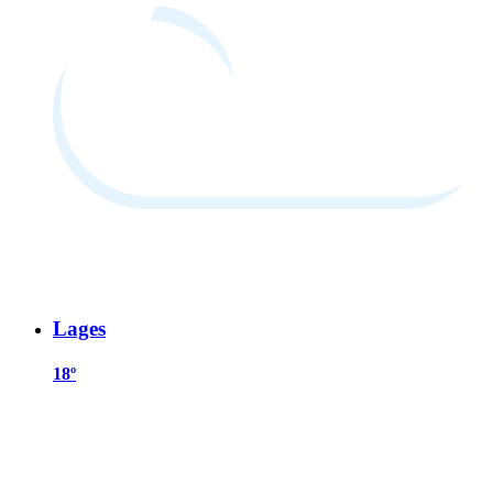
Lages
18º