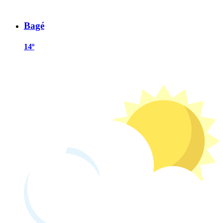
Bagé
14º