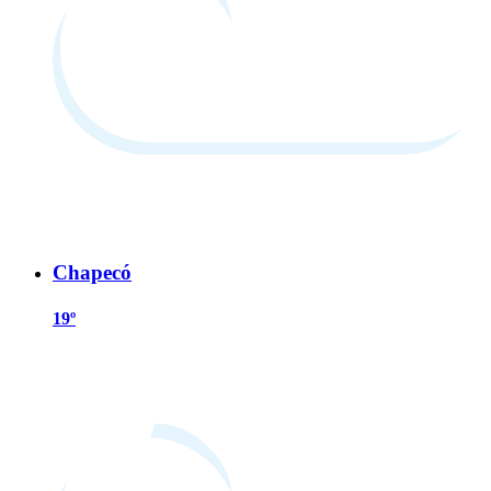
Chapecó
19º