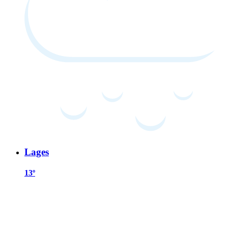
Lages
13º