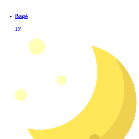
Bagé
13º