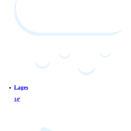
Lages
14º