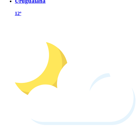
Uruguaiana
12º