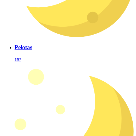
Pelotas
15º