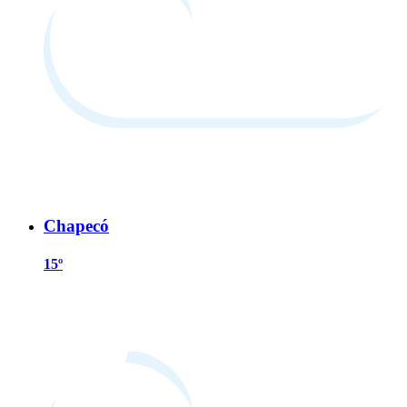
Chapecó
15º