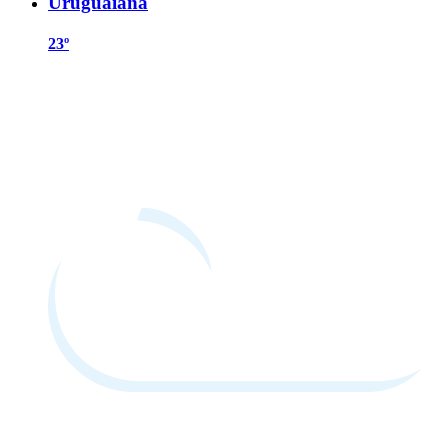
Uruguaiana
23º