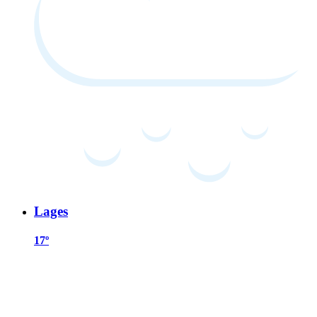
Lages
17º