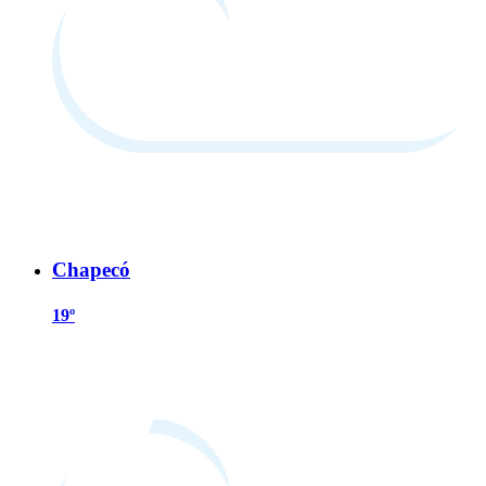
Chapecó
19º