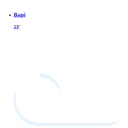
Bagé
23º