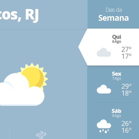
os, RJ
Dias da
Semana
Qui
6 Ago
27º
17º
Sex
7 Ago
29º
18º
Sáb
8 Ago
26º
16º