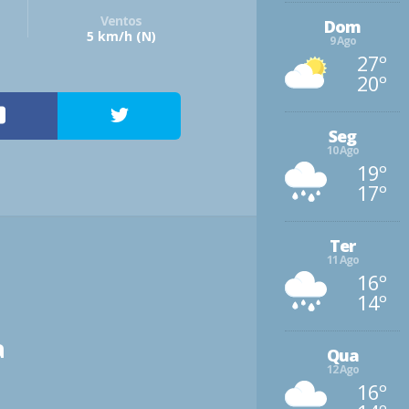
Ventos
Dom
5 km/h
(N)
9 Ago
27º
20º
Seg
10 Ago
19º
17º
Ter
11 Ago
16º
14º
a
Qua
12 Ago
16º