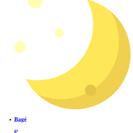
Bagé
6º