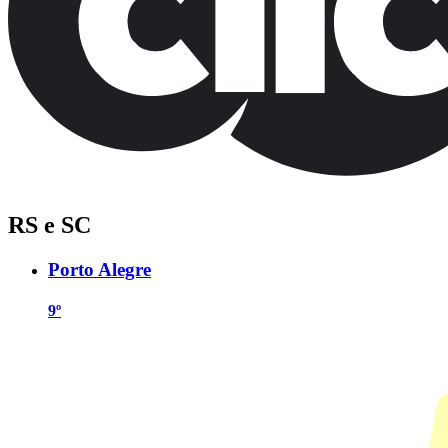
RS e SC
Porto Alegre
9º