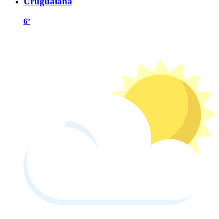
Uruguaiana
6º