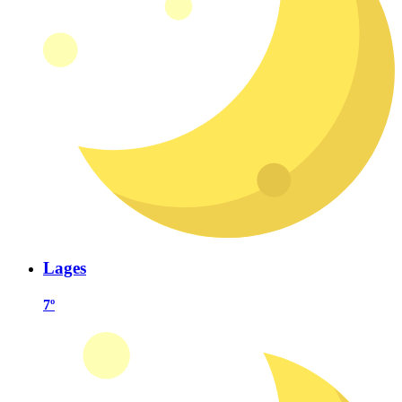
Lages
7º