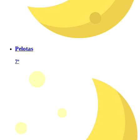
Pelotas
7º