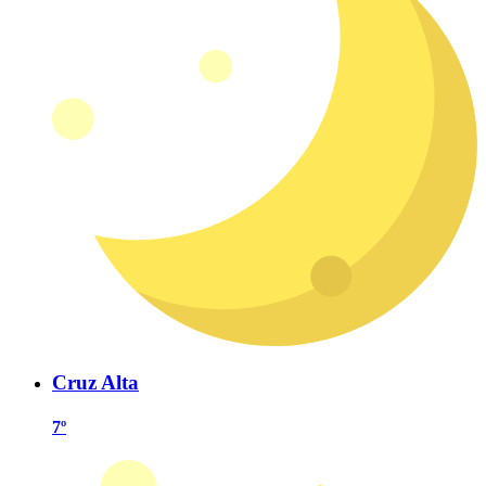
Cruz Alta
7º