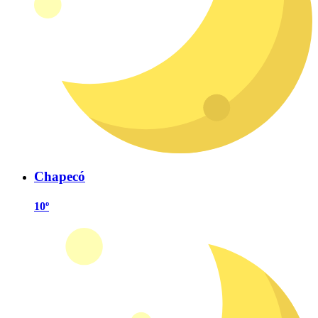
Chapecó
10º