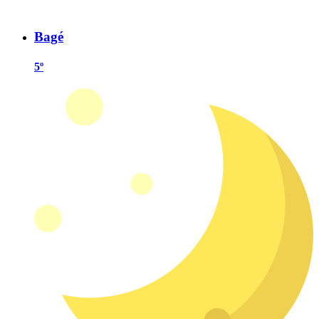
Bagé
5º