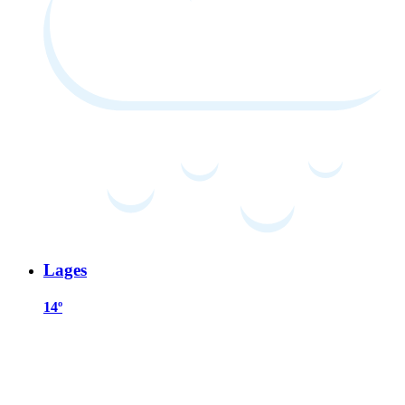
Lages
14º