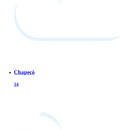
Chapecó
14