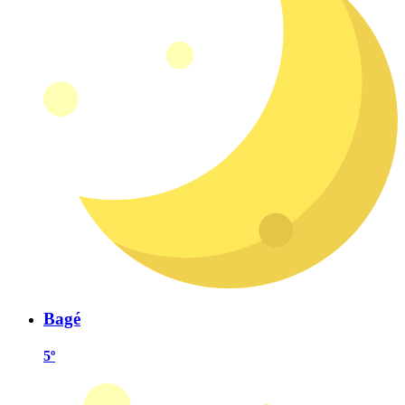
Bagé
5º