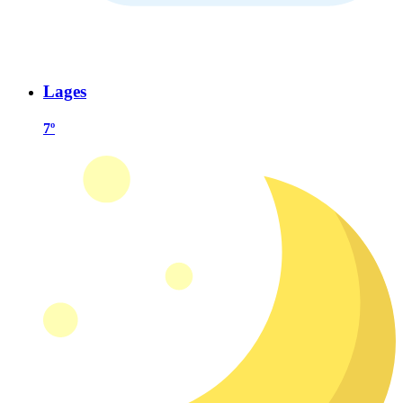
Lages
7º