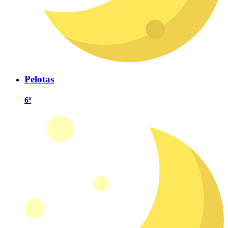
Pelotas
6º