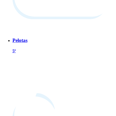
Pelotas
5º