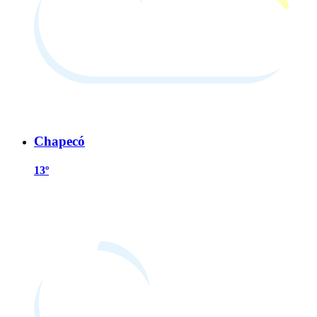
Chapecó
13º