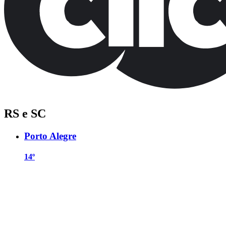
RS e SC
Porto Alegre
14º