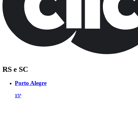
RS e SC
Porto Alegre
15º