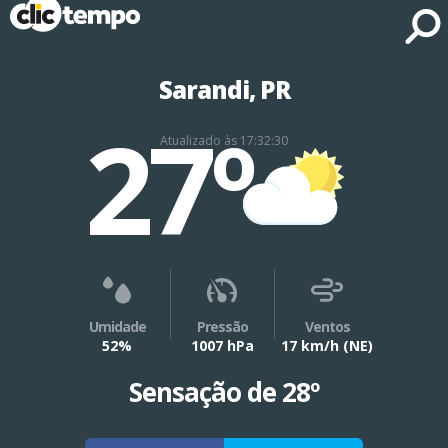
Fonte: CLIMATEMPO METEOROLOGIA
Sarandi, PR
27º
Atualizado às 17:32:30
Umidade
Pressão
Ventos
52%
1007 hPa
17 km/h
(NE)
Sensação de 28º