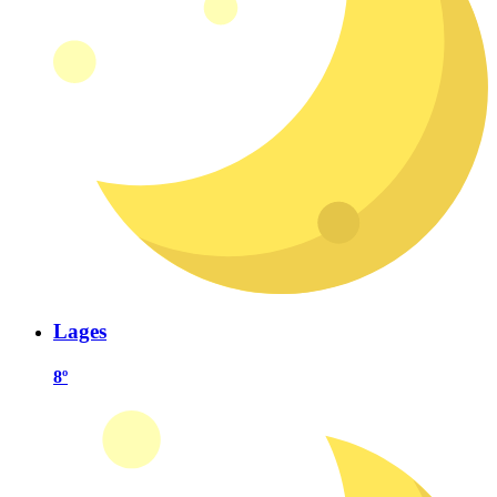
Lages
8º