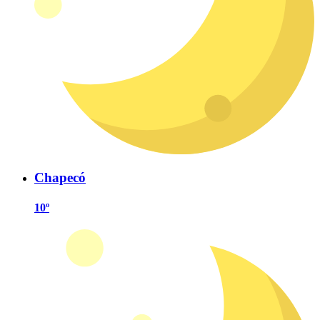
Chapecó
10º