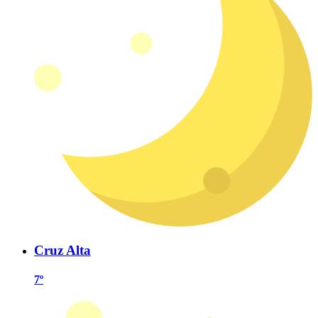
Cruz Alta
7º