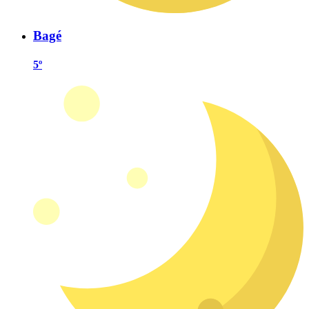
Bagé
5º