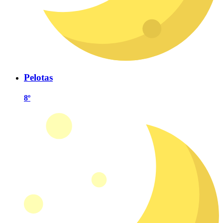
Pelotas
8º