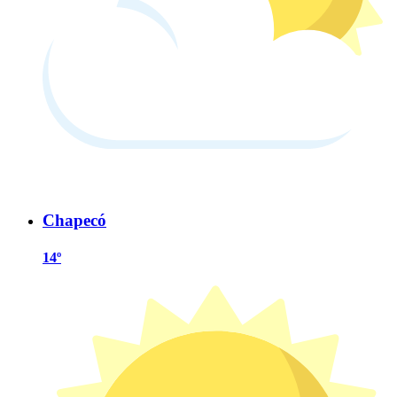
Chapecó
14º