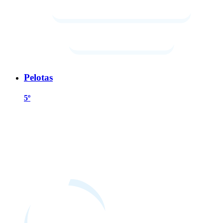
Pelotas
5º