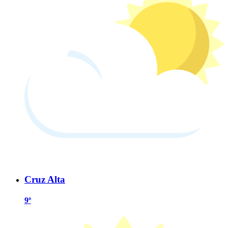
Cruz Alta
9º