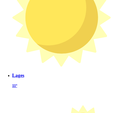
Lages
11º