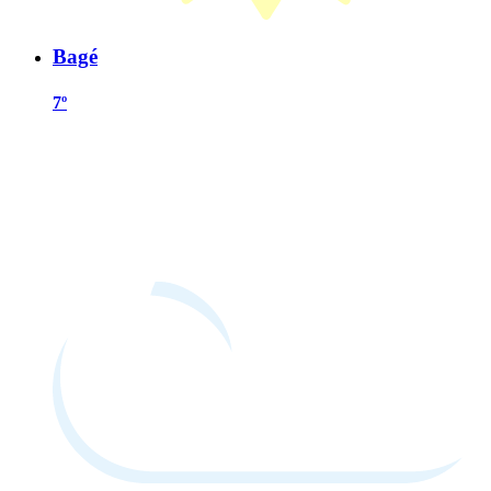
Bagé
7º