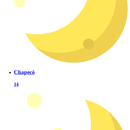
Chapecó
14