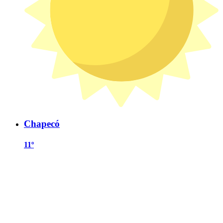
Chapecó
11º