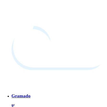
Gramado
9º