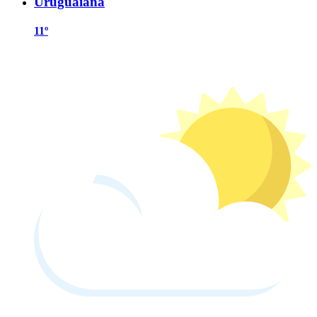
Uruguaiana
11º