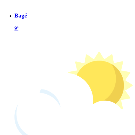
Bagé
9º