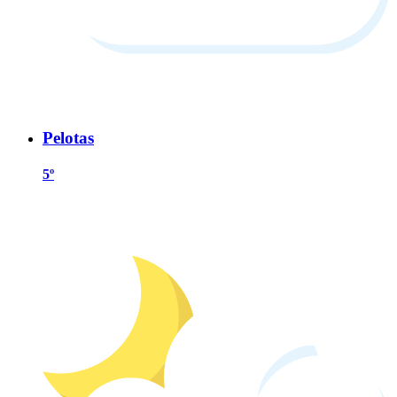
Pelotas
5º