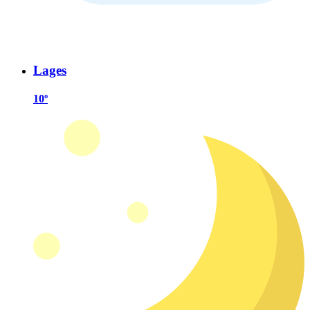
Lages
10º