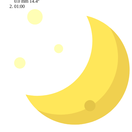
0.0 mm
14.4º
01:00