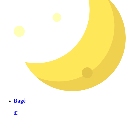
Bagé
4º