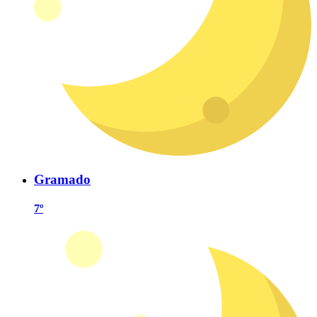
Gramado
7º