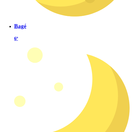
Bagé
6º