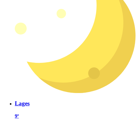
Lages
9º