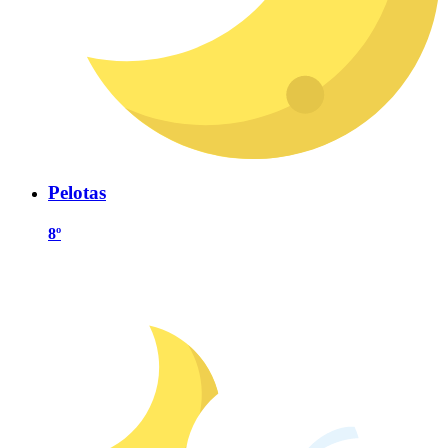
Pelotas
8º