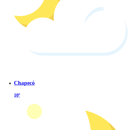
Chapecó
10º