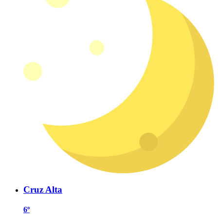
Cruz Alta
6º