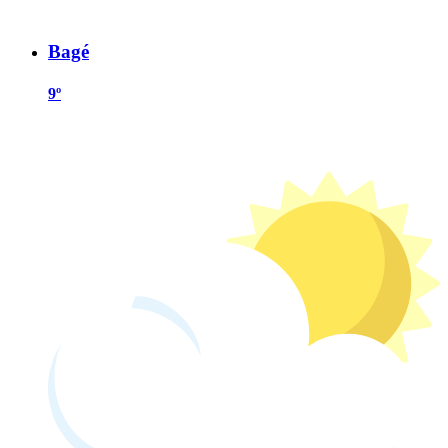
Bagé
9º