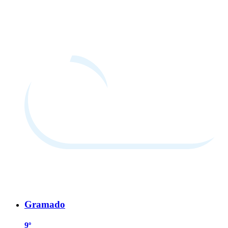
Gramado
9º