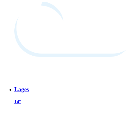
Lages
14º