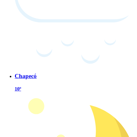
Chapecó
10º