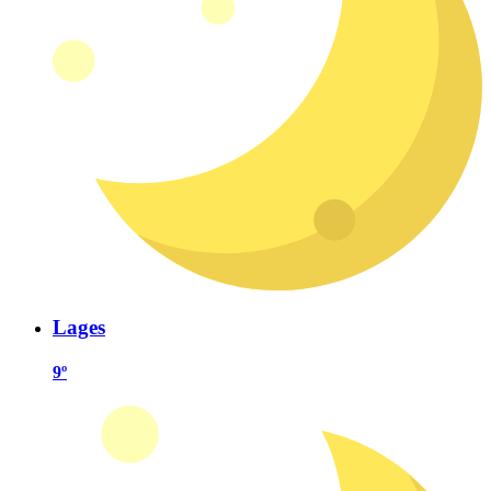
Lages
9º