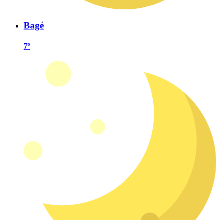
Bagé
7º