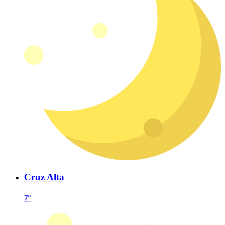
Cruz Alta
7º