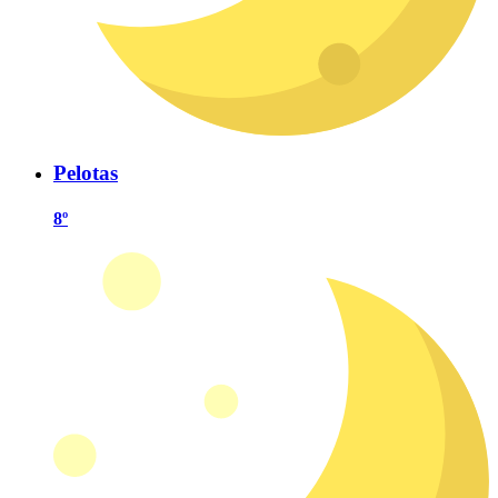
Pelotas
8º