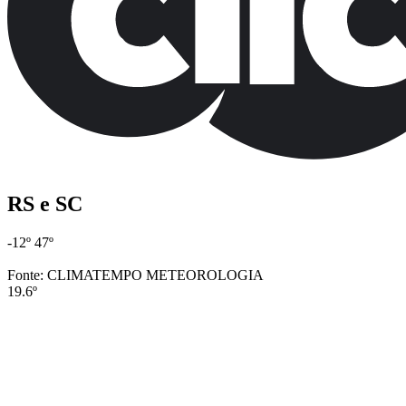
RS e SC
-12º
47º
Fonte: CLIMATEMPO METEOROLOGIA
19.6º