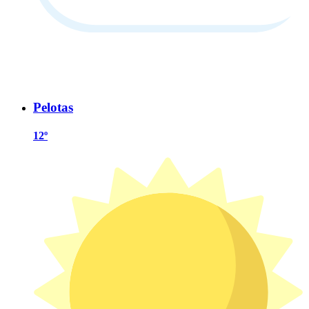
Pelotas
12º