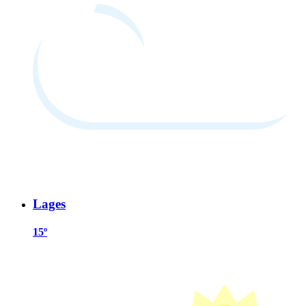
Lages
15º