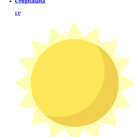
Uruguaiana
13º