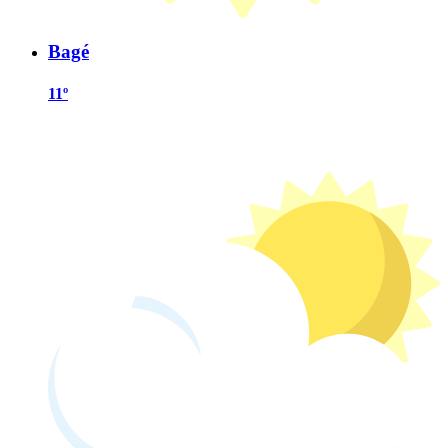
Bagé
11º