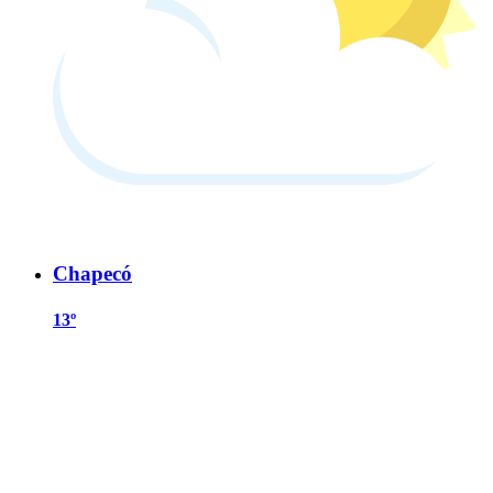
Chapecó
13º