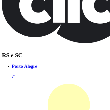
RS e SC
Porto Alegre
7º