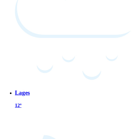
Lages
12º