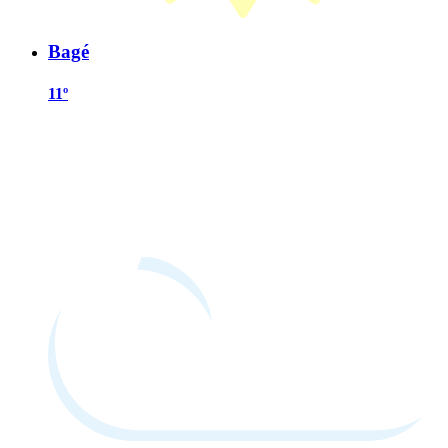
Bagé
11º