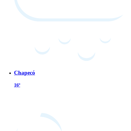
Chapecó
16º