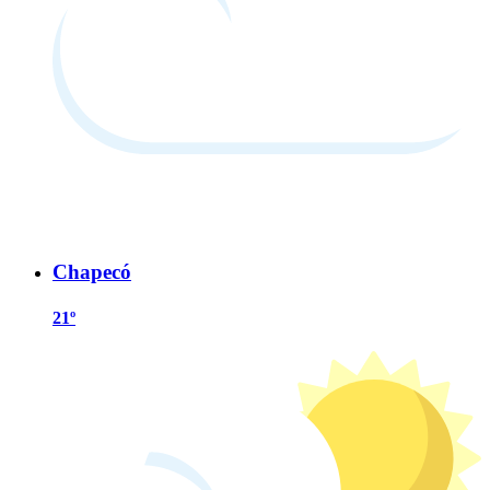
Chapecó
21º