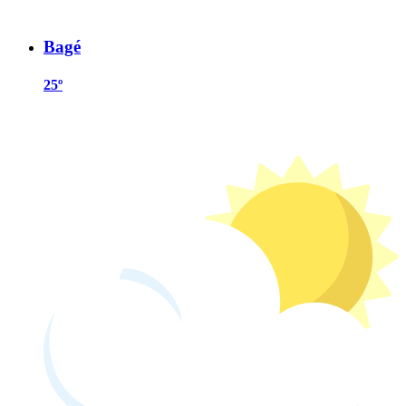
Bagé
25º