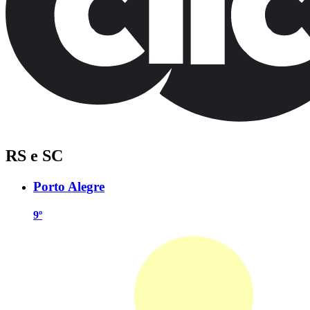
RS e SC
Porto Alegre
9º