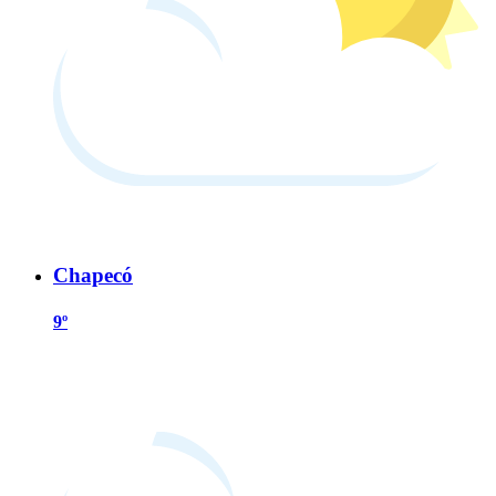
Chapecó
9º