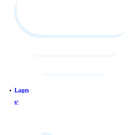
Lages
6º