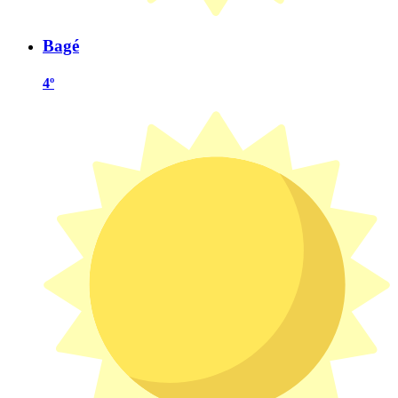
Bagé
4º