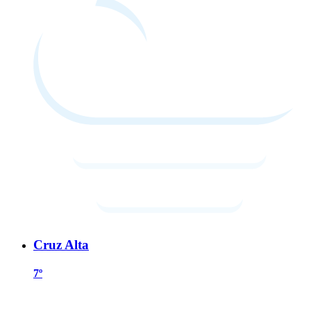
Cruz Alta
7º