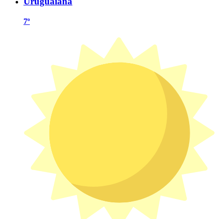
Uruguaiana
7º