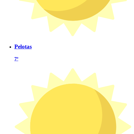
Pelotas
7º