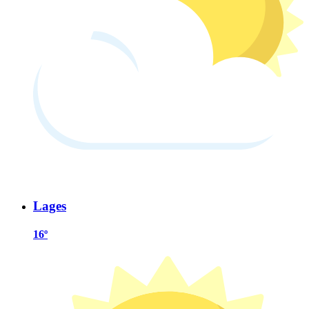
Lages
16º