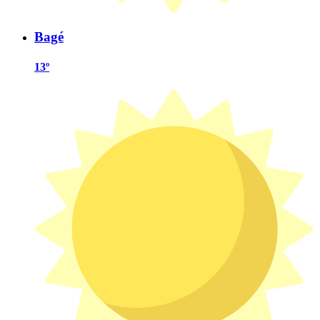
Bagé
13º