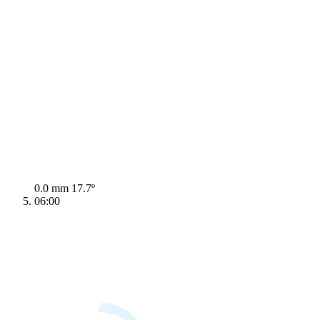
0.0 mm
17.7º
06:00