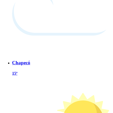
Chapecó
15º