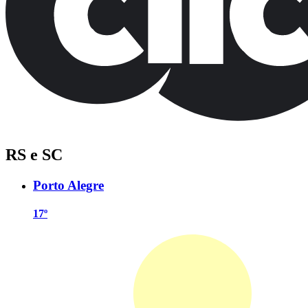
RS e SC
Porto Alegre
17º