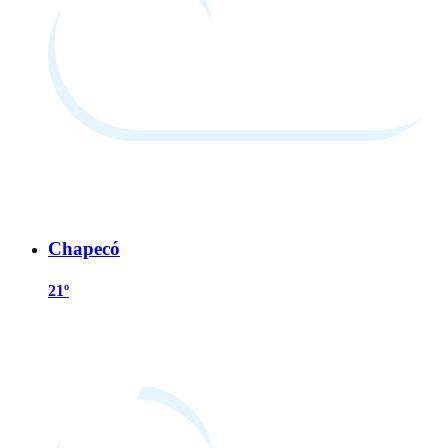
Chapecó
21º