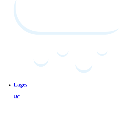
Lages
16º