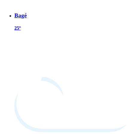
Bagé
25º