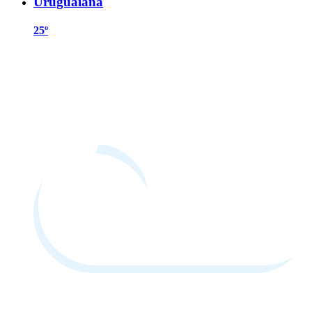
Uruguaiana
25º