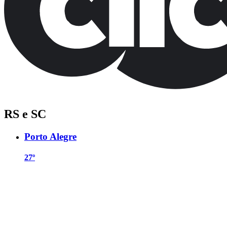
RS e SC
Porto Alegre
27º