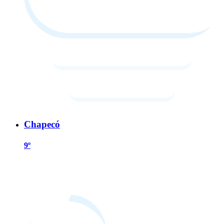
Chapecó
9º