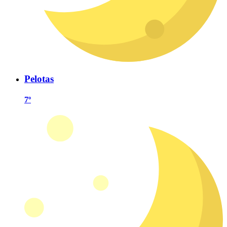
Pelotas
7º