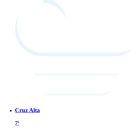
Cruz Alta
7º