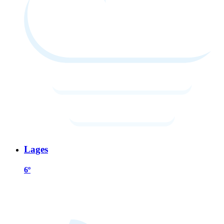
Lages
6º