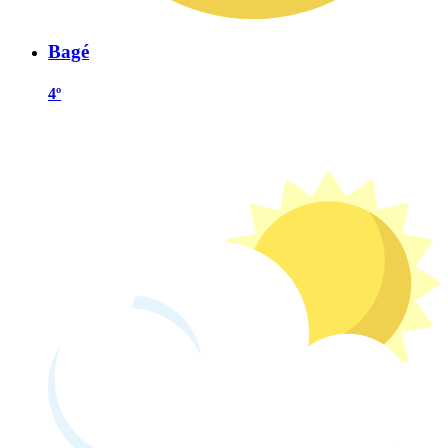
Bagé
4º