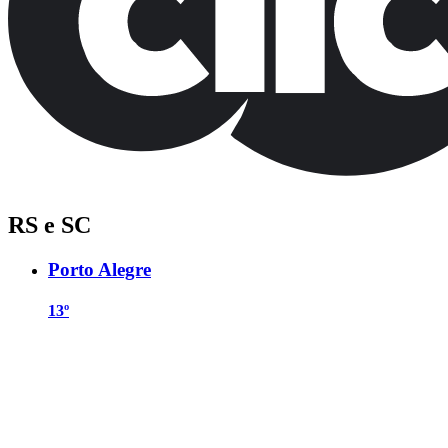
RS e SC
Porto Alegre
13º