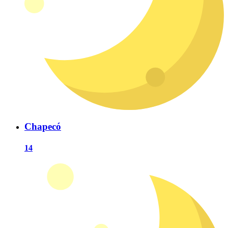
Chapecó
14