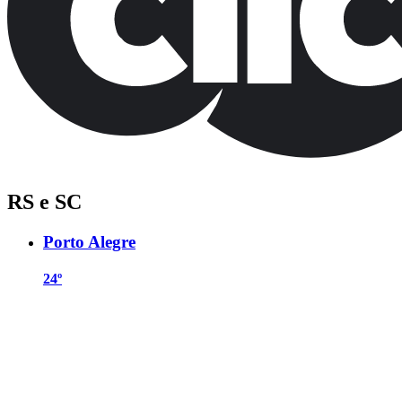
RS e SC
Porto Alegre
24º