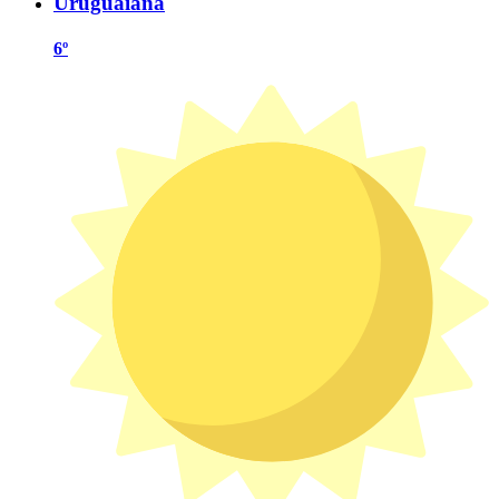
Uruguaiana
6º