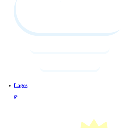
Lages
6º