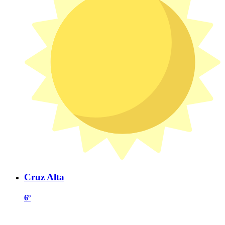
Cruz Alta
6º