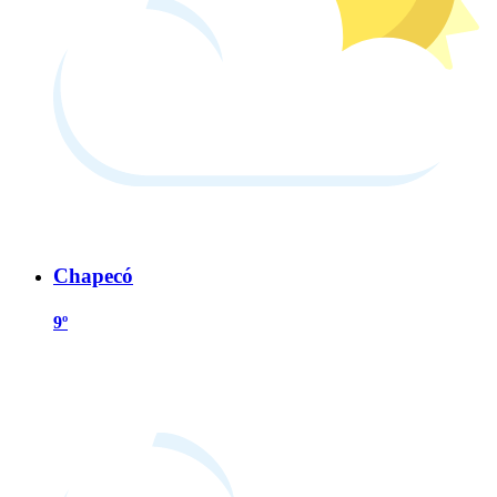
Chapecó
9º