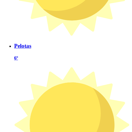
Pelotas
6º