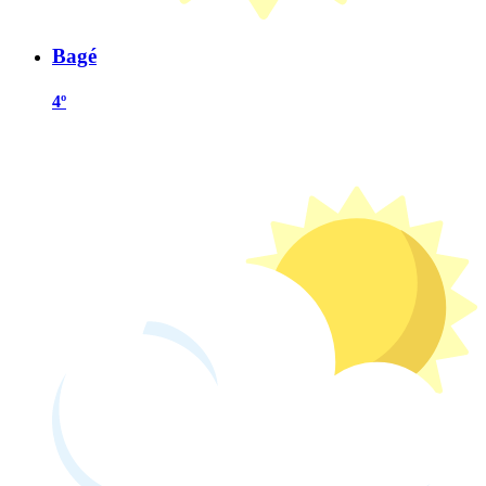
Bagé
4º