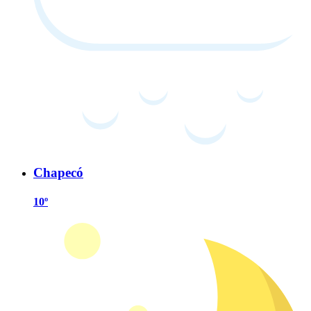
Chapecó
10º