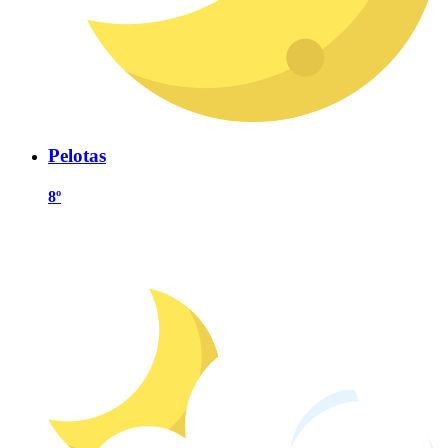
Pelotas
8º