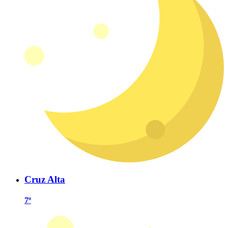
Cruz Alta
7º