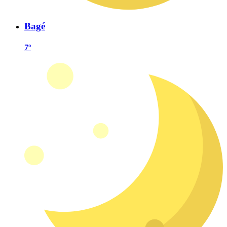
Bagé
7º