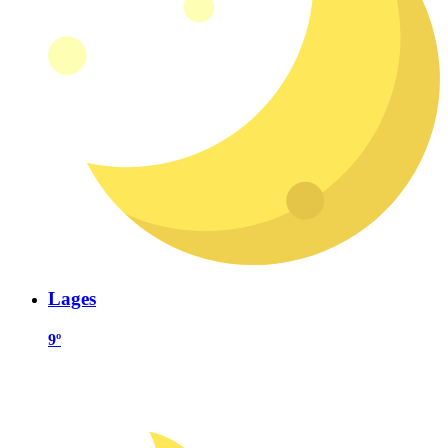
Lages
9º