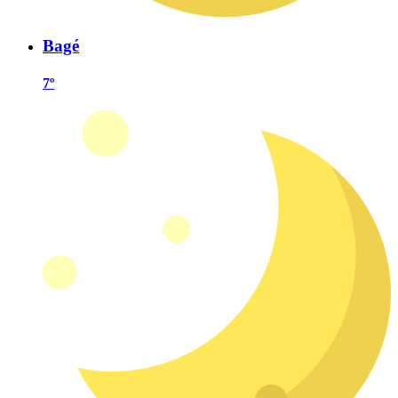
Bagé
7º