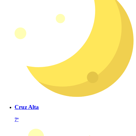
Cruz Alta
7º