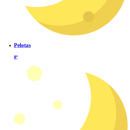
Pelotas
8º