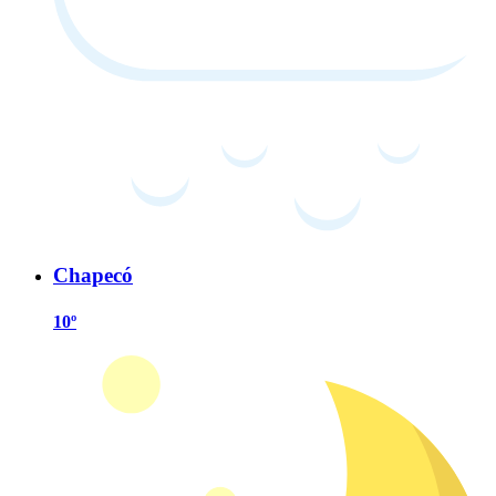
Chapecó
10º