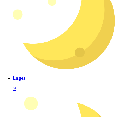
Lages
9º