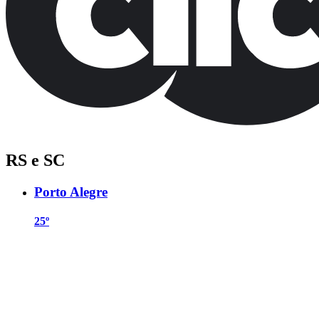
RS e SC
Porto Alegre
25º