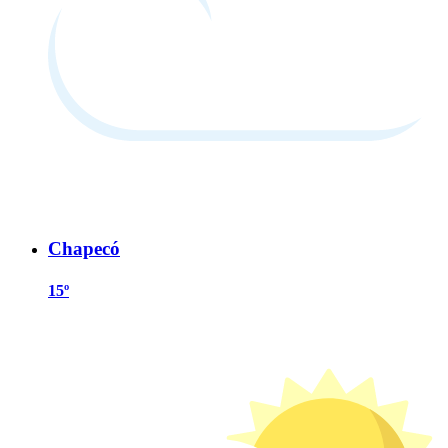
Chapecó
15º