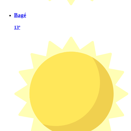
Bagé
13º