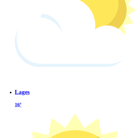
Lages
16º