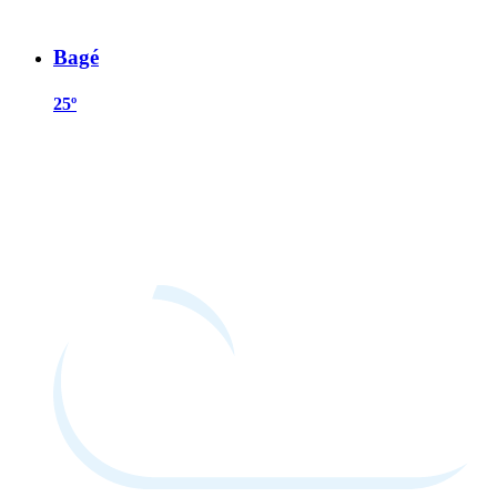
Bagé
25º