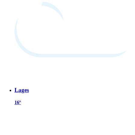
Lages
16º