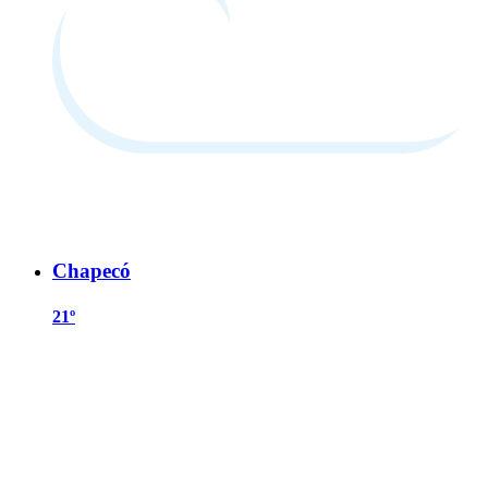
Chapecó
21º