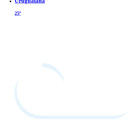
Uruguaiana
25º