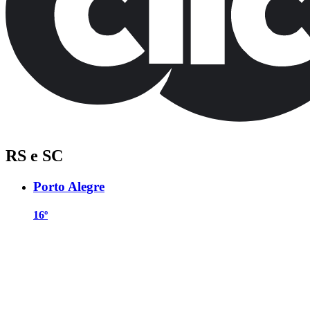
RS e SC
Porto Alegre
16º