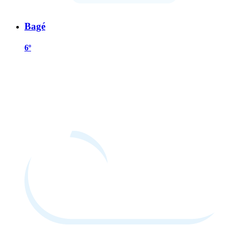
Bagé
6º