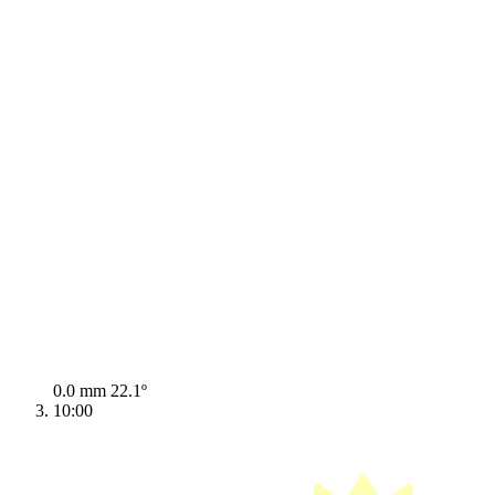
0.0 mm
22.1º
10:00