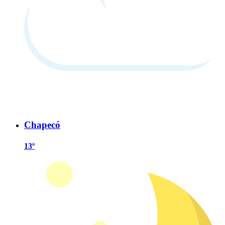
Chapecó
13º