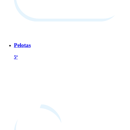
Pelotas
5º