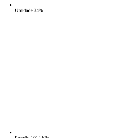
Umidade
34%
Pressão
1014 hPa