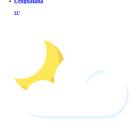
Uruguaiana
11º