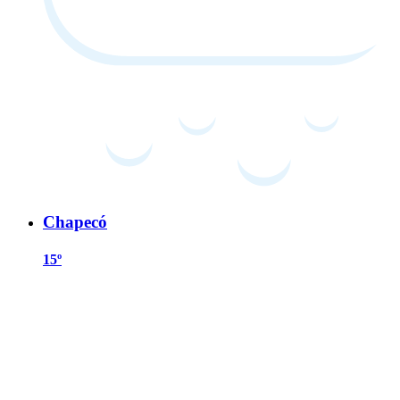
Chapecó
15º