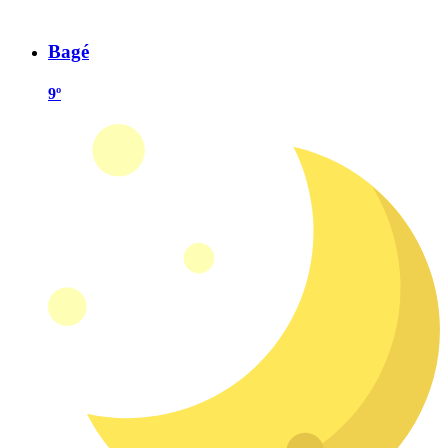
Bagé
9º