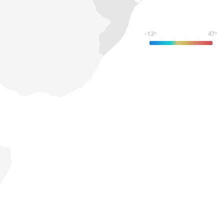
-12º
47º