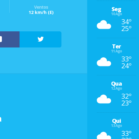
Ventos
Seg
12 km/h
(E)
10 Ago
34º
25º
Ter
11 Ago
33º
24º
Qua
12 Ago
32º
23º
a
Qui
13 Ago
33º