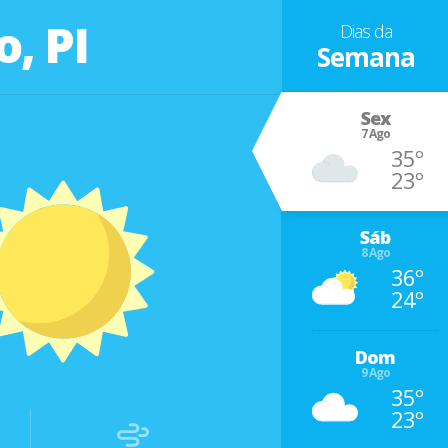
, PI
Dias da
Semana
Sex
7 Ago
35º
23º
Sáb
8 Ago
36º
24º
Dom
9 Ago
35º
23º