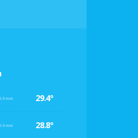
a
29.4º
0.0 mm
28.8º
0.0 mm